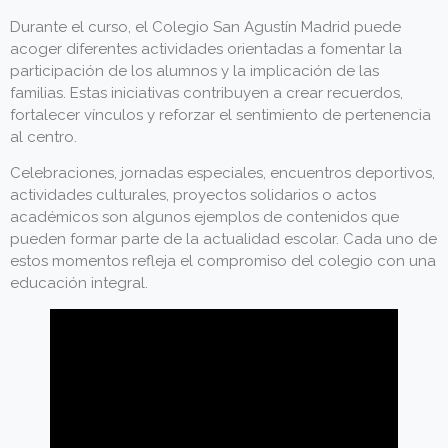
Durante el curso, el Colegio San Agustín Madrid puede
acoger diferentes actividades orientadas a fomentar la
participación de los alumnos y la implicación de las
familias. Estas iniciativas contribuyen a crear recuerdos,
fortalecer vínculos y reforzar el sentimiento de pertenencia
al centro.
Celebraciones, jornadas especiales, encuentros deportivos,
actividades culturales, proyectos solidarios o actos
académicos son algunos ejemplos de contenidos que
pueden formar parte de la actualidad escolar. Cada uno de
estos momentos refleja el compromiso del colegio con una
educación integral.